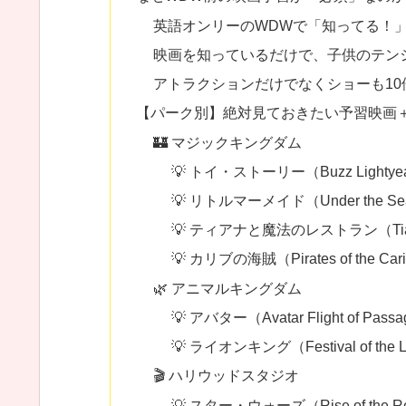
英語オンリーのWDWで「知ってる！
映画を知っているだけで、子供のテン
アトラクションだけでなくショーも10
【パーク別】絶対見ておきたい予習映画
🏰 マジックキングダム
💡 トイ・ストーリー（Buzz Lightyear’
💡 リトルマーメイド（Under the Sea – J
💡 ティアナと魔法のレストラン（Tiana’s
💡 カリブの海賊（Pirates of the Car
🌿 アニマルキングダム
💡 アバター（Avatar Flight of Passage
💡 ライオンキング（Festival of the L
🎬 ハリウッドスタジオ
💡 スター・ウォーズ（Rise of the Resis