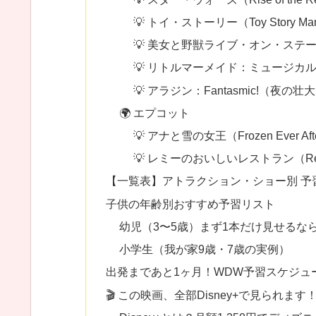
💡 トイ・ストーリー（Toy Story Mania! /
💡 美女と野獣ライブ・オン・ステ
💡 リトルマーメイド：ミュージカ
💡 アラジン：Fantasmic!（夜の
🌍 エプコット
💡 アナと雪の女王（Frozen Ever Aft
💡 レミーのおいしいレストラン（Remy’s R
【一覧表】アトラクション・ショー別 予
子供の年齢別おすすめ予習リスト
幼児（3〜5歳）まず1本だけ見せるな
小学生（我が家9歳・7歳の実例）
出発まであと1ヶ月！WDW予習スケジュ
🎬 この映画、全部Disney+で見られ