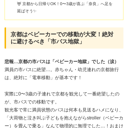
🦌 京都から日帰りOK！0〜3歳が喜ぶ「奈良」へ足を
延ばそう✨
京都はベビーカーでの移動が大変！絶対
に避けるべき「市バス地獄」
悲報…京都の市バスは「ベビーカー地獄」でした（涙）
満員の市バスに絶望…。赤ちゃん・幼児連れの京都旅行
は、絶対に「電車移動」が基本です！
実際に0〜3歳の子連れで京都を観光して一番絶望したの
が、市バスでの移動です。
観光客で常に満員状態のバスは何本も見送るハメになり、
「大荷物と泣き叫ぶ子どもを抱えながらstroller（ベビーカ
ー）を畳んで乗る」なんて物理的に無理でした…！おまけ