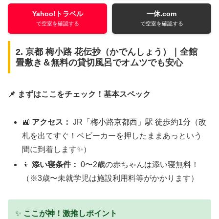
Yahoo!トラベル
一休.com
で空室を確認する
で空室を確認する
2. 京都 梅小路 花伝抄（かでんしょう）｜全館
畳敷き＆無料の貸切風呂でオムツでも安心
📌 まずはここをチェック！基本スペック
🚉
アクセス：
JR「梅小路京都西」駅 徒歩約1分（改
札を出てすぐ！ベビーカーを押したままあっという
間に到着します✨）
👦
添い寝条件：
0〜2歳の赤ちゃんは添い寝無料！
（※3歳〜未就学児は施設利用料等がかかります）
✨
ここが神！激推しポイント