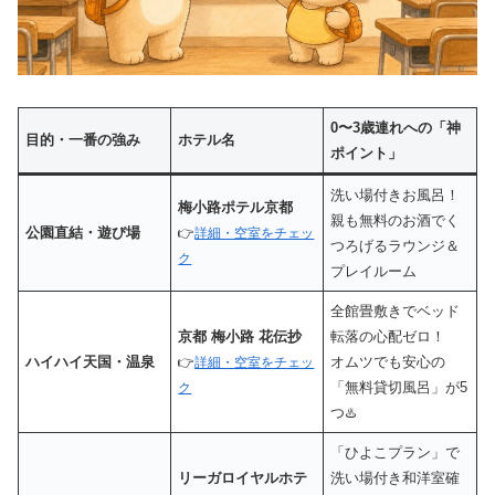
0〜3歳連れへの「神
目的・一番の強み
ホテル名
ポイント」
洗い場付きお風呂！
梅小路ポテル京都
親も無料のお酒でく
公園直結・遊び場
👉
詳細・空室をチェッ
つろげるラウンジ＆
ク
プレイルーム
全館畳敷きでベッド
京都 梅小路 花伝抄
転落の心配ゼロ！
ハイハイ天国・温泉
オムツでも安心の
👉
詳細・空室をチェッ
「無料貸切風呂」が5
ク
つ♨️
「ひよこプラン」で
リーガロイヤルホテ
洗い場付き和洋室確