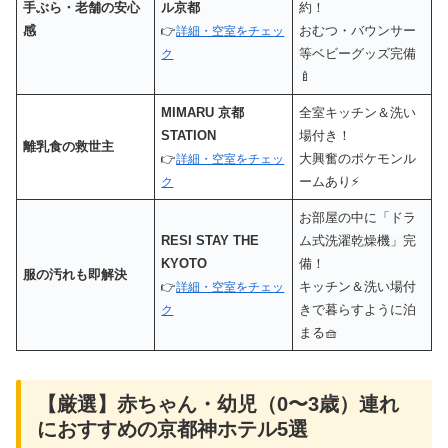
手ぶら・老舗の安心
ル京都
約！
感
おむつ・バウンサー
👉
詳細・空室をチェッ
等ベビーグッズ完備
ク
🍼
MIMARU 京都
全室キッチン＆洗い
STATION
場付き！
離乳食の救世主
大興奮のポケモンル
👉
詳細・空室をチェッ
ームあり⚡️
ク
お部屋の中に「ドラ
RESI STAY THE
ム式洗濯乾燥機」完
KYOTO
備！
服の汚れも即解決
キッチン＆洗い場付
👉
詳細・空室をチェッ
きで暮らすように泊
ク
まる🧺
【厳選】赤ちゃん・幼児（0〜3歳）連れ
におすすめの京都神ホテル5選