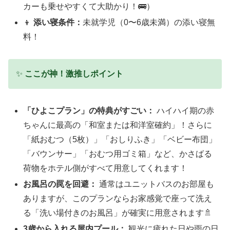
カーも乗せやすくて大助かり！🚌）
👦
添い寝条件：
未就学児（0〜6歳未満）の添い寝無
料！
✨
ここが神！激推しポイント
「ひよこプラン」の特典がすごい：
ハイハイ期の赤
ちゃんに最高の「和室または和洋室確約」！さらに
「紙おむつ（5枚）」「おしりふき」「ベビー布団」
「バウンサー」「おむつ用ゴミ箱」など、かさばる
荷物をホテル側がすべて用意してくれます！
お風呂の罠を回避：
通常はユニットバスのお部屋も
ありますが、このプランならお家感覚で座って洗え
る「洗い場付きのお風呂」が確実に用意されます🚿
3歳から入れる屋内プール：
観光に疲れた日や雨の日