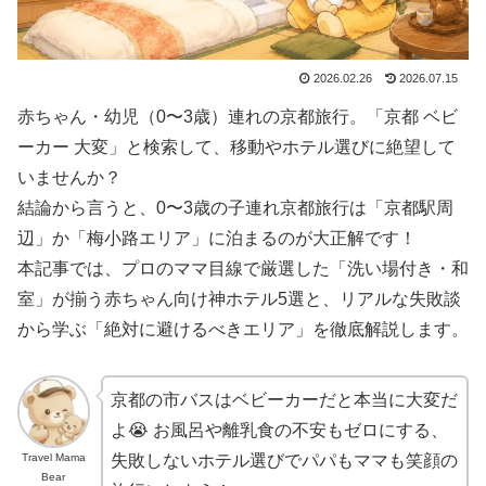
2026.02.26
2026.07.15
赤ちゃん・幼児（0〜3歳）連れの京都旅行。「京都 ベビ
ーカー 大変」と検索して、移動やホテル選びに絶望して
いませんか？
結論から言うと、0〜3歳の子連れ京都旅行は「京都駅周
辺」か「梅小路エリア」に泊まるのが大正解です！
本記事では、プロのママ目線で厳選した「洗い場付き・和
室」が揃う赤ちゃん向け神ホテル5選と、リアルな失敗談
から学ぶ「絶対に避けるべきエリア」を徹底解説します。
京都の市バスはベビーカーだと本当に大変だ
よ😭 お風呂や離乳食の不安もゼロにする、
Travel Mama
失敗しないホテル選びでパパもママも笑顔の
Bear