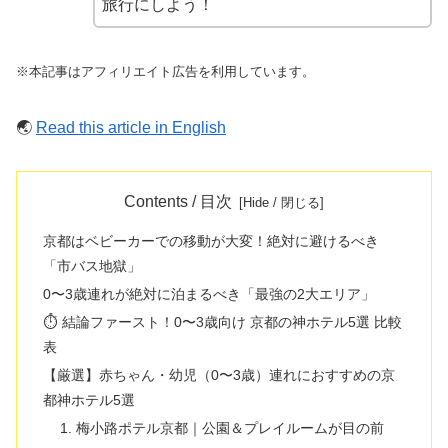
旅行にしよう！
※本記事はアフィリエイト広告を利用しています。
🌏
Read this article in English
Contents / 目次
京都はベビーカーでの移動が大変！絶対に避けるべき
「市バス地獄」
0〜3歳連れが絶対に泊まるべき「最強の2大エリア」
⏱️ 結論ファースト！0〜3歳向け 京都の神ホテル5選 比較
表
【厳選】赤ちゃん・幼児（0〜3歳）連れにおすすめの京
都神ホテル5選
1. 梅小路ポテル京都｜公園＆プレイルームが目の前