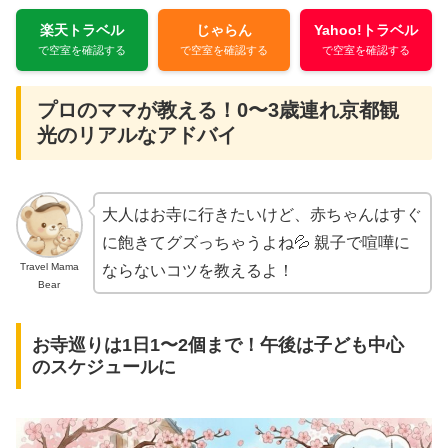
楽天トラベル
じゃらん
Yahoo!トラベル
で空室を確認する
で空室を確認する
で空室を確認する
プロのママが教える！0〜3歳連れ京都観
光のリアルなアドバイ
大人はお寺に行きたいけど、赤ちゃんはすぐ
に飽きてグズっちゃうよね💦 親子で喧嘩に
Travel Mama
ならないコツを教えるよ！
Bear
お寺巡りは1日1〜2個まで！午後は子ども中心
のスケジュールに