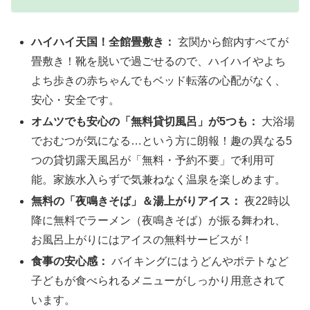
ハイハイ天国！全館畳敷き：
玄関から館内すべてが
畳敷き！靴を脱いで過ごせるので、ハイハイやよち
よち歩きの赤ちゃんでもベッド転落の心配がなく、
安心・安全です。
オムツでも安心の「無料貸切風呂」が5つも：
大浴場
でおむつが気になる…という方に朗報！趣の異なる5
つの貸切露天風呂が「無料・予約不要」で利用可
能。家族水入らずで気兼ねなく温泉を楽しめます。
無料の「夜鳴きそば」＆湯上がりアイス：
夜22時以
降に無料でラーメン（夜鳴きそば）が振る舞われ、
お風呂上がりにはアイスの無料サービスが！
食事の安心感：
バイキングにはうどんやポテトなど
子どもが食べられるメニューがしっかり用意されて
います。