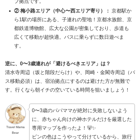
ブ拠点です。
② 梅小路エリア（中心〜西エリア寄り）：
京都駅か
ら1駅の場所にある、子連れの聖地！京都水族館、京
都鉄道博物館、広大な公園が密集しており、歩道も
広くて移動が超快適。バスに乗らずに数日遊べま
す。
逆に、0〜3歳連れが「避けるべきエリア」は？
清水寺周辺（坂と階段だらけ）や、岡崎・金閣寺周辺（バ
ス移動必須）は、宿泊拠点にするのは避けた方が無難で
す。行くなら朝イチの空いている時間を狙いましょう！
0〜3歳のパパママが絶対に失敗しないよう
に、赤ちゃん向けの神ホテルだけを厳選した
Travel Mama
専用マップを作ったよ！🐻✨
Bear
ピンの色はこうやって分けているから、旅行