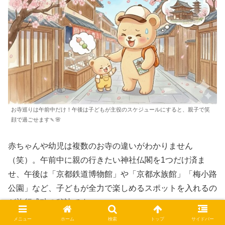
お寺巡りは午前中だけ！午後は子どもが主役のスケジュールにすると、親子で笑
顔で過ごせます🍡🌸
赤ちゃんや幼児は複数のお寺の違いがわかりません
（笑）。午前中に親の行きたい神社仏閣を1つだけ済ま
せ、午後は「京都鉄道博物館」や「京都水族館」「梅小路
公園」など、子どもが全力で楽しめるスポットを入れるの
が旅行成功の秘訣です。
メニュー
ホーム
検索
トップ
サイドバー