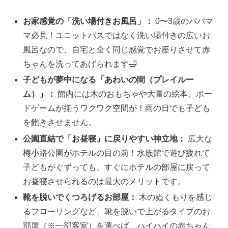
お家感覚の「洗い場付きお風呂」：
0〜3歳のパパマ
マ必見！ユニットバスではなく洗い場付きの広いお
風呂なので、自宅と全く同じ感覚でお座りさせて赤
ちゃんを洗ってあげられます🛁
子どもが夢中になる「あわいの間（プレイルー
ム）」：
館内には木のおもちゃや大量の絵本、ボー
ドゲームが揃うワクワク空間が！雨の日でも子ども
を飽きさせません。
公園直結で「お昼寝」に戻りやすい神立地：
広大な
梅小路公園がホテルの目の前！水族館で遊び疲れて
子どもがぐずっても、すぐにホテルの部屋に戻って
お昼寝させられるのは最大のメリットです。
靴を脱いでくつろげるお部屋：
木のぬくもりを感じ
るフローリングなど、靴を脱いで上がるタイプのお
部屋（※一部客室）を選べば、ハイハイの赤ちゃん