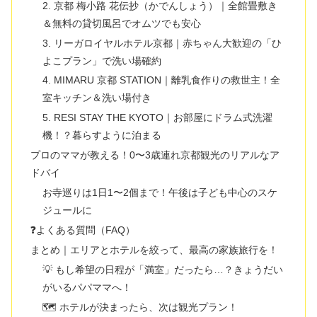
2. 京都 梅小路 花伝抄（かでんしょう）｜全館畳敷き
＆無料の貸切風呂でオムツでも安心
3. リーガロイヤルホテル京都｜赤ちゃん大歓迎の「ひ
よこプラン」で洗い場確約
4. MIMARU 京都 STATION｜離乳食作りの救世主！全
室キッチン＆洗い場付き
5. RESI STAY THE KYOTO｜お部屋にドラム式洗濯
機！？暮らすように泊まる
プロのママが教える！0〜3歳連れ京都観光のリアルなア
ドバイ
お寺巡りは1日1〜2個まで！午後は子ども中心のスケ
ジュールに
❓よくある質問（FAQ）
まとめ｜エリアとホテルを絞って、最高の家族旅行を！
💡 もし希望の日程が「満室」だったら…？きょうだい
がいるパパママへ！
🗺️ ホテルが決まったら、次は観光プラン！