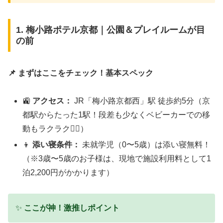
1. 梅小路ポテル京都｜公園＆プレイルームが目
の前
📌 まずはここをチェック！基本スペック
🚉
アクセス：
JR「梅小路京都西」駅 徒歩約5分（京
都駅からたった1駅！段差も少なくベビーカーでの移
動もラクラク🚶‍♂️）
👦
添い寝条件：
未就学児（0〜5歳）は添い寝無料！
（※3歳〜5歳のお子様は、現地で施設利用料として1
泊2,200円がかかります）
✨
ここが神！激推しポイント