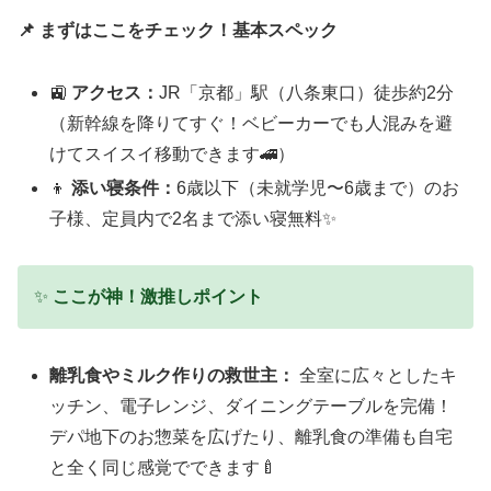
📌 まずはここをチェック！基本スペック
🚉
アクセス：
JR「京都」駅（八条東口）徒歩約2分
（新幹線を降りてすぐ！ベビーカーでも人混みを避
けてスイスイ移動できます🚄）
👦
添い寝条件：
6歳以下（未就学児〜6歳まで）のお
子様、定員内で2名まで添い寝無料✨
✨
ここが神！激推しポイント
離乳食やミルク作りの救世主：
全室に広々としたキ
ッチン、電子レンジ、ダイニングテーブルを完備！
デパ地下のお惣菜を広げたり、離乳食の準備も自宅
と全く同じ感覚でできます🍼